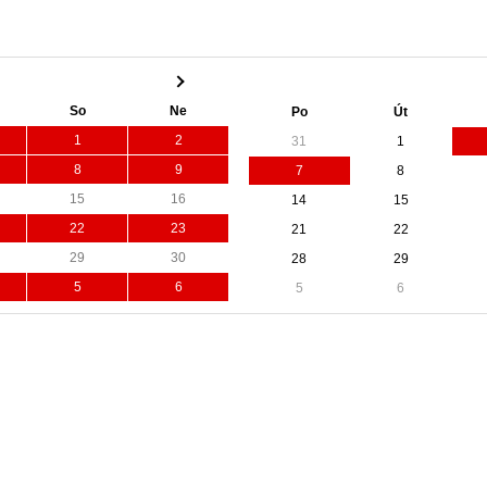
So
Ne
Po
Út
1
2
31
1
8
9
7
8
15
16
14
15
22
23
21
22
29
30
28
29
5
6
5
6