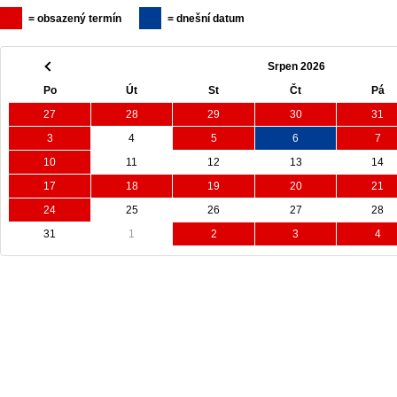
= obsazený termín
= dnešní datum
Srpen 2026
Po
Út
St
Čt
Pá
27
28
29
30
31
3
4
5
6
7
10
11
12
13
14
17
18
19
20
21
24
25
26
27
28
31
1
2
3
4