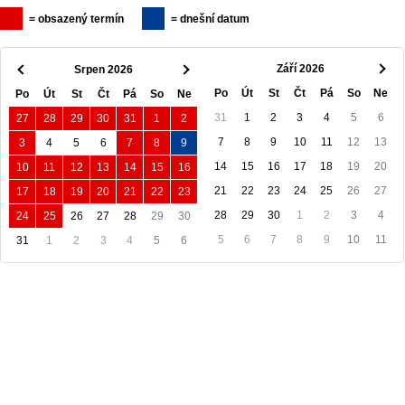
= obsazený termín
= dnešní datum
Září 2026
Srpen 2026
Po
Út
St
Čt
Pá
So
Ne
Po
Út
St
Čt
Pá
So
Ne
31
1
2
3
4
5
6
27
28
29
30
31
1
2
7
8
9
10
11
12
13
3
4
5
6
7
8
9
14
15
16
17
18
19
20
10
11
12
13
14
15
16
21
22
23
24
25
26
27
17
18
19
20
21
22
23
28
29
30
1
2
3
4
24
25
26
27
28
29
30
5
6
7
8
9
10
11
31
1
2
3
4
5
6