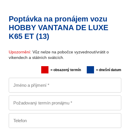
Poptávka na pronájem vozu
HOBBY VANTANA DE LUXE
K65 ET (13)
Upozornění:
Vůz nelze na pobočce vyzvednout/vrátit o
víkendech a státních svátcích.
= obsazený termín
= dnešní datum