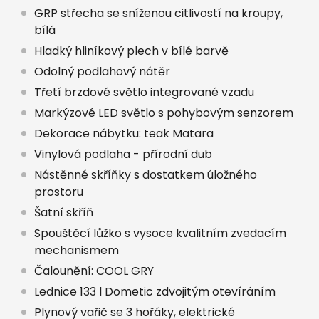
GRP střecha se sníženou citlivostí na kroupy,
bílá
Hladký hliníkový plech v bílé barvě
Odolný podlahový nátěr
Třetí brzdové světlo integrované vzadu
Markýzové LED světlo s pohybovým senzorem
Dekorace nábytku: teak Matara
Vinylová podlaha - přírodní dub
Nástěnné skříňky s dostatkem úložného
prostoru
Šatní skříň
Spouštěcí lůžko s vysoce kvalitním zvedacím
mechanismem
Čalounění: COOL GRY
Lednice 133 l Dometic zdvojitým otevíráním
Plynový vařič se 3 hořáky, elektrické