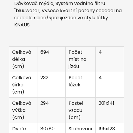
Dávkovač mýdla, Systém vodního filtru
"bluuwater, Vysoce kvalitní potahy sedadel na
sedadlo řidiče/spolujezdce ve stylu látky
KNAUS
Celková
694
Počet
4
délka
míst na
(cm)
jízdu
Celková
232
Počet
4
šířka
lůžek
(cm)
Celková
294
Postel
201x141
výška
vzadu
(cm)
(cm)
Dveře
80x80
Stahovací
195x123