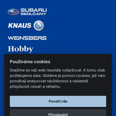
Používáme cookies
Snažíme se náš web neustále vylepšovat. K tomu však
potřebujeme data. Sbíráme je pomocí cookies, jež nám
pomáhají analyzovat návštěvnost a následně
přizpůsobit obsah a reklamu.
Povolit vše
Všechna práva vyhrazena © 2026, Auto Vero s.r.o.,
uvedené informace jsou pouze informativního charakteru
Přizpůsobit