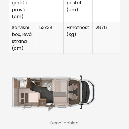
garáže
postel
pravé
(cm)
(cm)
Servisní
53x38
Hmotnost
2876
box, levá
(kg)
strana
(cm)
Denní pohled