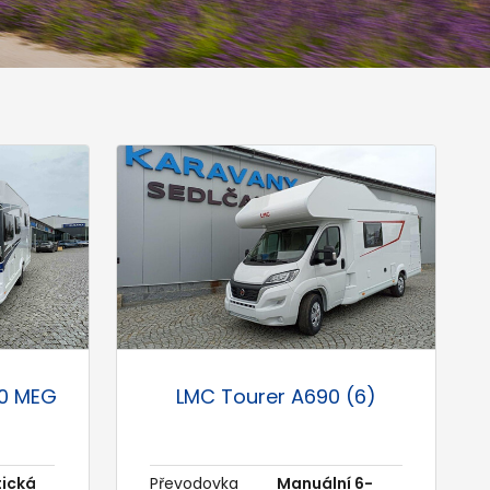
00 MEG
LMC Tourer A690 (6)
ická
Převodovka
Manuální 6-