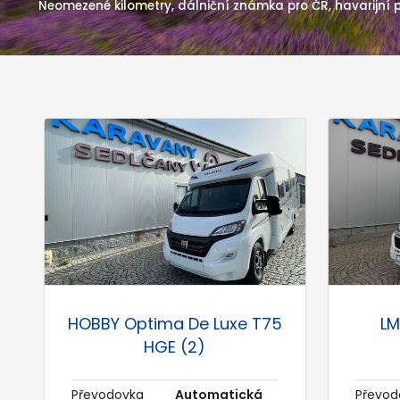
Neomezené kilometry, dálniční známka pro ČR, havarijní po
HOBBY Optima De Luxe T75
LM
HGE (2)
Převodovka
Automatická
Převod