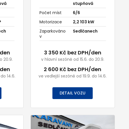
ová
stupňová
Počet míst
6/6
P
Motorizace
2,2 103 kW
ech
Zaparkováno
Sedlčanech
v
/den
3 350 Kč bez DPH/den
o 20.9.
v hlavní sezóně od 15.6. do 20.9.
/den
2 600 Kč bez DPH/den
 do 14.6.
ve vedlejší sezóně od 19.9. do 14.6.
DETAIL VOZU