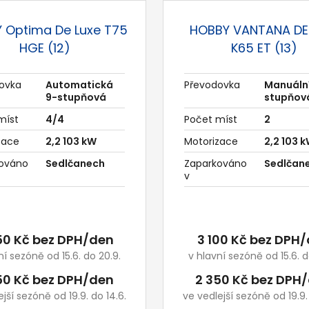
 Optima De Luxe T75
HOBBY VANTANA DE
HGE (12)
K65 ET (13)
ovka
Automatická
Převodovka
Manuální
9-stupňová
stupňov
míst
4/4
Počet míst
2
zace
2,2 103 kW
Motorizace
2,2 103 
ováno
Sedlčanech
Zaparkováno
Sedlčan
v
50 Kč bez DPH/den
3 100 Kč bez DPH
ní sezóně od 15.6. do 20.9.
v hlavní sezóně od 15.6. d
50 Kč bez DPH/den
2 350 Kč bez DPH
jší sezóně od 19.9. do 14.6.
ve vedlejší sezóně od 19.9.