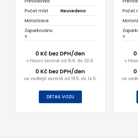
Převodovka
Převod
Počet míst
Neuvedeno
Počet 
Motorizace
Motori
Zaparkováno
Zapark
v
v
0 Kč bez DPH/den
0
v hlavní sezóně od 15.6. do 20.9.
v hlav
0 Kč bez DPH/den
0
ve vedlejší sezóně od 19.9. do 14.6.
ve vedle
DETAIL VOZU