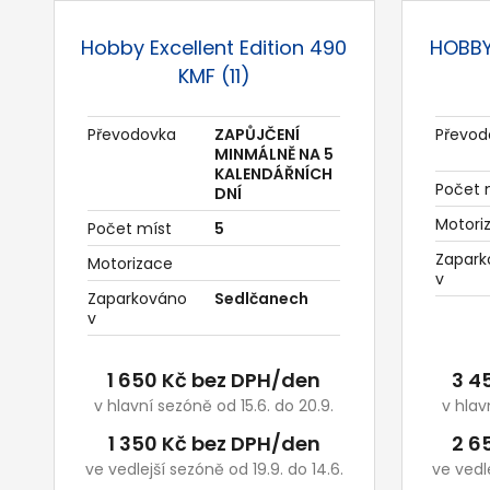
Hobby Excellent Edition 490
HOBBY
KMF (11)
Převodovka
ZAPŮJČENÍ
Převod
MINMÁLNĚ NA 5
KALENDÁŘNÍCH
Počet 
DNÍ
Motori
Počet míst
5
Zapark
Motorizace
v
Zaparkováno
Sedlčanech
v
1 650 Kč bez DPH/den
3 4
v hlavní sezóně od 15.6. do 20.9.
v hlav
1 350 Kč bez DPH/den
2 6
ve vedlejší sezóně od 19.9. do 14.6.
ve vedle