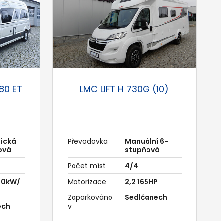
80 ET
LMC LIFT H 730G (10)
ická
Převodovka
Manuální 6-
ová
stupňová
Počet míst
4/4
130kW/
Motorizace
2,2 165HP
Zaparkováno
Sedlčanech
ech
v