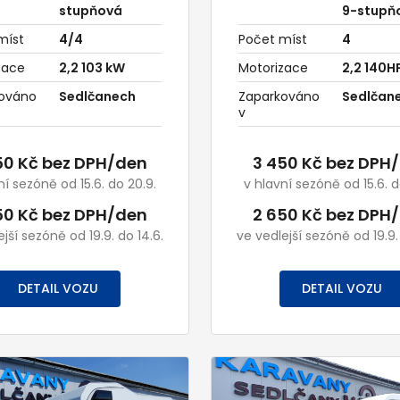
stupňová
9-stupň
míst
4/4
Počet míst
4
zace
2,2 103 kW
Motorizace
2,2 140H
ováno
Sedlčanech
Zaparkováno
Sedlčan
v
50 Kč bez DPH/den
3 450 Kč bez DPH
ní sezóně od 15.6. do 20.9.
v hlavní sezóně od 15.6. d
50 Kč bez DPH/den
2 650 Kč bez DPH
jší sezóně od 19.9. do 14.6.
ve vedlejší sezóně od 19.9.
DETAIL VOZU
DETAIL VOZU