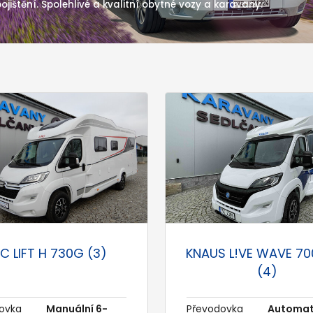
jištění. Spolehlivé a kvalitní obytné vozy a karavany.
C LIFT H 730G (3)
KNAUS L!VE WAVE 7
(4)
ovka
Manuální 6-
Převodovka
Automat