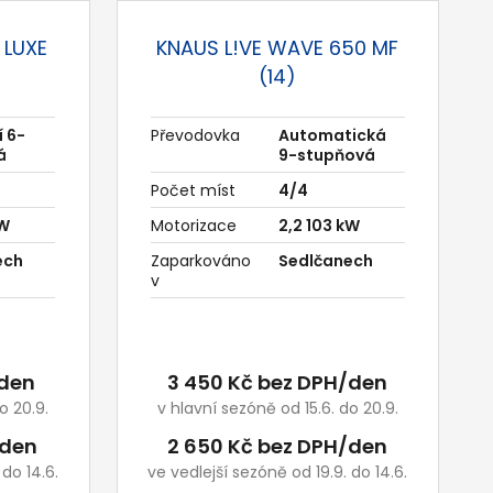
 LUXE
KNAUS L!VE WAVE 650 MF
(14)
 6-
Převodovka
Automatická
á
9-stupňová
Počet míst
4/4
kW
Motorizace
2,2 103 kW
ech
Zaparkováno
Sedlčanech
v
/den
3 450 Kč bez DPH/den
o 20.9.
v hlavní sezóně od 15.6. do 20.9.
/den
2 650 Kč bez DPH/den
 do 14.6.
ve vedlejší sezóně od 19.9. do 14.6.