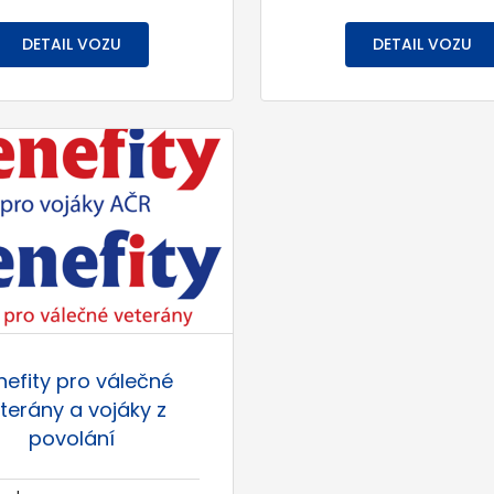
DETAIL VOZU
DETAIL VOZU
nefity pro válečné
terány a vojáky z
povolání