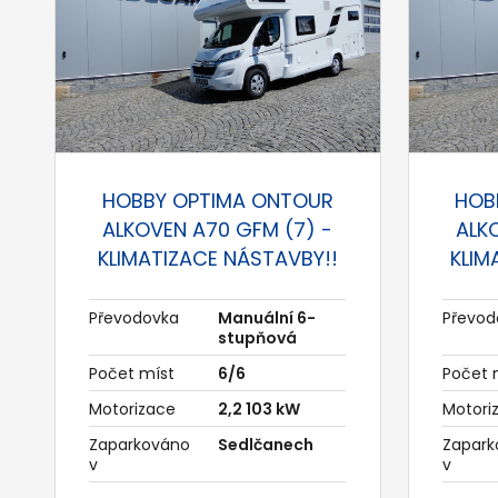
HOBBY OPTIMA ONTOUR
HOB
ALKOVEN A70 GFM (7) -
ALK
KLIMATIZACE NÁSTAVBY!!
KLIM
Převodovka
Manuální 6-
Převod
stupňová
Počet míst
6/6
Počet 
Motorizace
2,2 103 kW
Motori
Zaparkováno
Sedlčanech
Zapark
v
v