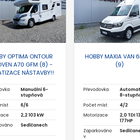
BY OPTIMA ONTOUR
HOBBY MAXIA VAN 6
OVEN A70 GFM (8) -
(9)
ATIZACE NÁSTAVBY!!
ovka
Manuální 6-
Převodovka
Automat
stupňová
8-stupň
míst
6/6
Počet míst
4/2
zace
2,2 103 kW
Motorizace
2,0 TDI 
177HP
ováno
Sedlčanech
Zaparkováno
Sedlčan
v