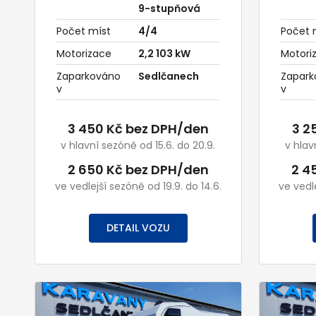
9-stupňová
Počet míst
4/4
Počet 
Motorizace
2,2 103 kW
Motori
Zaparkováno
Sedlčanech
Zapark
v
v
3 450 Kč bez DPH/den
3 2
v hlavní sezóně od 15.6. do 20.9.
v hlav
2 650 Kč bez DPH/den
2 4
ve vedlejší sezóně od 19.9. do 14.6.
ve vedle
DETAIL VOZU