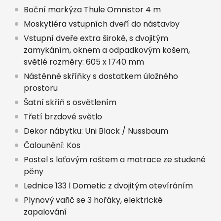
Boční markýza Thule Omnistor 4 m
Moskytiéra vstupních dveří do nástavby
Vstupní dveře extra široké, s dvojitým
zamykáním, oknem a odpadkovým košem,
světlé rozměry: 605 x 1740 mm
Nástěnné skříňky s dostatkem úložného
prostoru
Šatní skříň s osvětlením
Třetí brzdové světlo
Dekor nábytku: Uni Black / Nussbaum
Čalounění: Kos
Postel s laťovým roštem a matrace ze studené
pěny
Lednice 133 l Dometic z dvojitým otevíráním
Plynový vařič se 3 hořáky, elektrické
zapalování