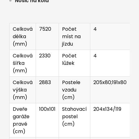
Nosič na kola
Celková
7520
Počet
4
délka
míst na
(mm)
jízdu
Celková
2330
Počet
4
šířka
lůžek
(mm)
Celková
2883
Postele
205x80;191x80
výška
vzadu
(mm)
(cm)
Dveře
100x101
Stahovací
204x134/119
garáže
postel
pravé
(cm)
(cm)