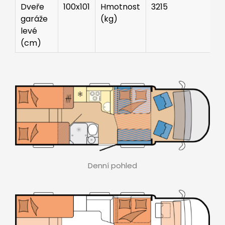
Dveře
100x101
Hmotnost
3215
garáže
(kg)
levé
(cm)
Denní pohled