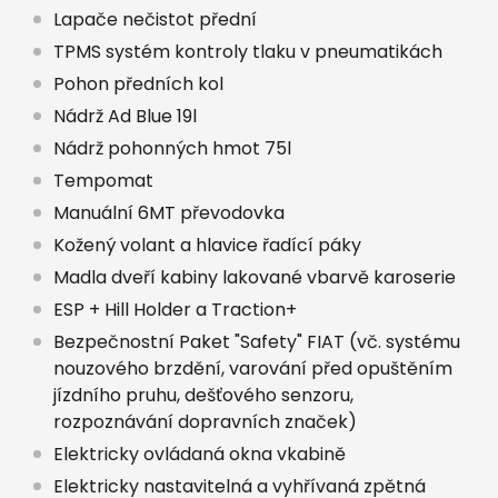
Lapače nečistot přední
TPMS systém kontroly tlaku v pneumatikách
Pohon předních kol
Nádrž Ad Blue 19l
Nádrž pohonných hmot 75l
Tempomat
Manuální 6MT převodovka
Kožený volant a hlavice řadící páky
Madla dveří kabiny lakované vbarvě karoserie
ESP + Hill Holder a Traction+
Bezpečnostní Paket "Safety" FIAT (vč. systému
nouzového brzdění, varování před opuštěním
jízdního pruhu, dešťového senzoru,
rozpoznávání dopravních značek)
Elektricky ovládaná okna vkabině
Elektricky nastavitelná a vyhřívaná zpětná