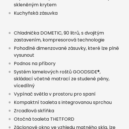
skleněným krytem
Kuchyňská zásuvka
Chladnička DOMETIC, 90 litrů, s dvojitým
zastavením, kompresorová technologie
Pohodlně dimenzované zásuvky, které lze plně
vysunout
Podnos na příbory
Systém lamelových roštů GOODSIDE®,
skládací včetně matrací ze studené pěny,
vícedílný
Vypínač světla v prostoru pro spaní
Kompaktní toaleta s integrovanou sprchou
Zrcadlová skříňka
Otočná toaleta THETFORD
Záclonové okno ve vzhledu matného skla, lze