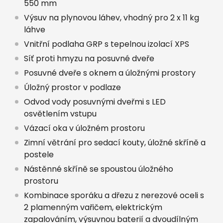
550 mm
Výsuv na plynovou láhev, vhodný pro 2 x 11 kg
láhve
Vnitřní podlaha GRP s tepelnou izolací XPS
Síť proti hmyzu na posuvné dveře
Posuvné dveře s oknem a úložnými prostory
Úložný prostor v podlaze
Odvod vody posuvnými dveřmi s LED
osvětlením vstupu
Vázací oka v úložném prostoru
Zimní větrání pro sedací kouty, úložné skříně a
postele
Nástěnné skříně se spoustou úložného
prostoru
Kombinace sporáku a dřezu z nerezové oceli s
2 plamenným vařičem, elektrickým
zapalováním, výsuvnou baterií a dvoudílným