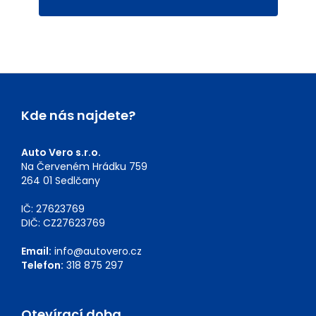
Kde nás najdete?
Auto Vero s.r.o.
Na Červeném Hrádku 759
264 01 Sedlčany
IČ: 27623769
DIČ: CZ27623769
Email:
info@autovero.cz
Telefon:
318 875 297
Otevírací doba