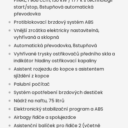
FINAL, 1 968 ccm, 130 kW / 177 k s technologií
start/stop, 8stupňová automatická
převodovka
Protiblokovací brzdový systém ABS
Vnější zrcátka elektricky nastavitelná,
vyhřívaná a sklopná
Automatická převodovka, 8stupňová
Vyhřívané trysky ostřikovačů předního skla a
indikátor hladiny ostřikovací kapaliny
Asistent rozjezdu do kopce s asistentem
sjíždění z kopce
Palubní počítač
Systém opotřebení brzdových destiček
Nádrž na naftu, 75 litrů
Elektronický stabilizační program a ABS
Airbagy řidiče a spolujezdce
Asistenční balíček pro řidiče 2 (včetně