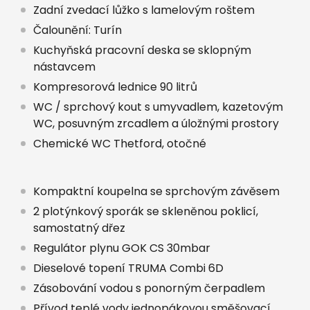
Zadní zvedací lůžko s lamelovým roštem
Čalounění: Turín
Kuchyňská pracovní deska se sklopným
nástavcem
Kompresorová lednice 90 litrů
WC / sprchový kout s umyvadlem, kazetovým
WC, posuvným zrcadlem a úložnými prostory
Chemické WC Thetford, otočné
Kompaktní koupelna se sprchovým závěsem
2 plotýnkový sporák se skleněnou poklicí,
samostatný dřez
Regulátor plynu GOK CS 30mbar
Dieselové topení TRUMA Combi 6D
Zásobování vodou s ponorným čerpadlem
Přívod teplé vody jednopákovou směšovací