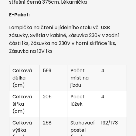
střešní černá 375cm, Lékarnička
E-Paket:
Lampička na čtení u jídelního stolu vč. USB
zásuvky, Světla v kabině, Zásuvka 230V v zadní
části 1ks, Zásuvka na 230V v horní skříňce 1ks,
Zásuvka na 12V 1ks
Celková
599
Počet
4
délka
míst na
(cm)
jízdu
Celková
205
Počet
4
šířka
lůžek
(cm)
Celková
258
Stahovací
192/173
výška
postel