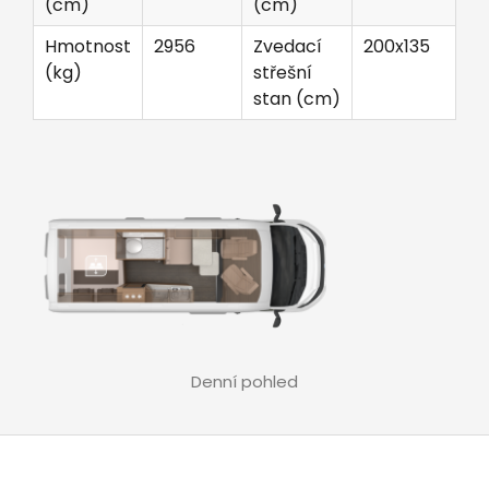
(cm)
(cm)
Hmotnost
2956
Zvedací
200x135
(kg)
střešní
stan (cm)
Denní pohled