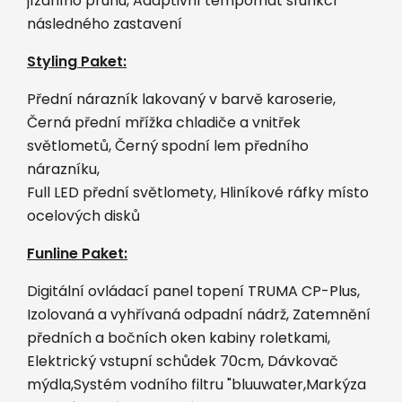
jízdního pruhu, Adaptivní tempomat sfunkcí
následného zastavení
Styling Paket:
Přední nárazník lakovaný v barvě karoserie,
Černá přední mřížka chladiče a vnitřek
světlometů, Černý spodní lem předního
nárazníku,
Full LED přední světlomety, Hliníkové ráfky místo
ocelových disků
Funline Paket:
Digitální ovládací panel topení TRUMA CP-Plus,
Izolovaná a vyhřívaná odpadní nádrž, Zatemnění
předních a bočních oken kabiny roletkami,
Elektrický vstupní schůdek 70cm, Dávkovač
mýdla,Systém vodního filtru "bluuwater,Markýza