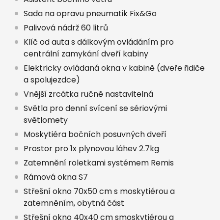
Sada na opravu pneumatik Fix&Go
Palivová nádrž 60 litrů
Klíč od auta s dálkovým ovládáním pro
centrální zamykání dveří kabiny
Elektricky ovládaná okna v kabině (dveře řidiče
a spolujezdce)
Vnější zrcátka ručně nastavitelná
Světla pro denní svícení se sériovými
světlomety
Moskytiéra bočních posuvných dveří
Prostor pro 1x plynovou láhev 2.7kg
Zatemnění roletkami systémem Remis
Rámová okna S7
Střešní okno 70x50 cm s moskytiérou a
zatemněním, obytná část
Střešní okno 40x40 cm smoskytiérou a