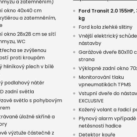
 hmyzu a zatemněním)
ní okno 40x40 cm
Ford Transit 2.0 155HP,
ytiérou a zatemněním,
kg
e
Ford kola zlehké slitiny
ní okno 28x28 cm se sítí
Vnější elektrický schůd
 hmyzu, WC
nástavby
třecha se zvýšenou
Garážové dveře 80x110 c
ostí proti kroupám
strana
 hliníkový plech v bílé
Výklopné zadní okno 7
ě
Monitorování tlaku
ý podlahový nátěr
vpneumatikách TPMS
ED zadní světla
Vstupní dveře do násta
zové světlo s pohybovým
EXCLUSIVE
orem
Kožený volant a řadicí 
rávané úložné skříně a
Plynový alarm vpřípadě
ory
netěsnosti hadice
lové výztuže částečně z
Detektor kouře