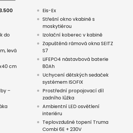
 3.500
Eis-Ex
Střešní okno vkabině s
moskytiérou
ek do
Izolační koberec v kabině
Zapuštěná rámová okna SEITZ
m, levá
S7
LiFEPO4 nástavbová baterie
0x40 cm
80Ah
Uchycení dětských sedaček
systémem ISOFIX
vby –
Prostřední propojovací díl
zadního lůžka
páka
Ambientní LED osvětlení
interiéru
Teplovzdušné topení Truma
Combi 6E + 230V