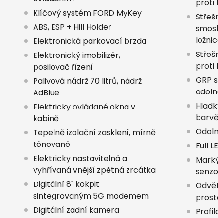
proti
Klíčový systém FORD MyKey
Střeš
ABS, ESP + Hill Holder
smosk
ložnic
Elektronická parkovací brzda
Střeš
Elektronický imobilizér,
proti
posilovač řízení
GRP s
Palivová nádrž 70 litrů, nádrž
odoln
AdBlue
Hladký
Elektricky ovládané okna v
barv
kabině
Odoln
Tepelně izolační zasklení, mírně
tónované
Full L
Elektricky nastavitelná a
Marký
vyhřívaná vnější zpětná zrcátka
senz
Digitální 8" kokpit
Odvět
sintegrovaným 5G modemem
prost
Digitální zadní kamera
Profi