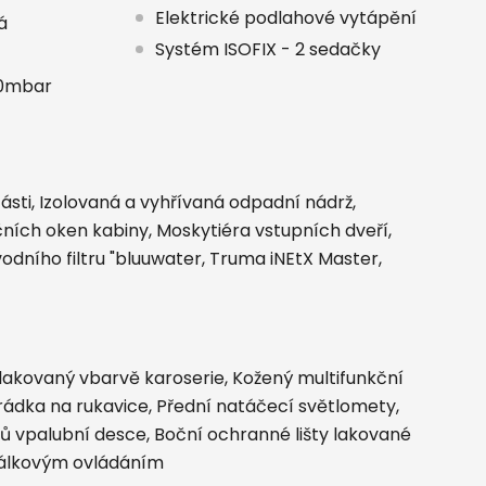
Elektrické podlahové vytápění
á
Systém ISOFIX - 2 sedačky
30mbar
sti, Izolovaná a vyhřívaná odpadní nádrž,
ích oken kabiny, Moskytiéra vstupních dveří,
dního filtru "bluuwater, Truma iNEtX Master,
lakovaný vbarvě karoserie, Kožený multifunkční
rádka na rukavice, Přední natáčecí světlomety,
jů vpalubní desce, Boční ochranné lišty lakované
sdálkovým ovládáním