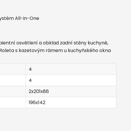
systém All-in-One
bientní osvětlení a obklad zadní stěny kuchyně,
i, Roleta s kazetovým rámem u kuchyňského okna
4
4
2x201x86
196x142