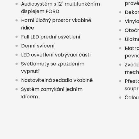
pravé
Audiosystém s 12" multifunkčním
displejem FORD
Dekor
Horní úložný prostor vkabině
Vinyl
řidiče
Otočn
Full LED přední osvětlení
Úložné
Denní svícení
Matra
LED osvětlení vobývací části
pevná
Světlomety se zpožděním
Zveda
vypnutí
mech
Nastavitelná sedadla vkabině
Přest
soupr
Systém zamykání jedním
klíčem
Čalou