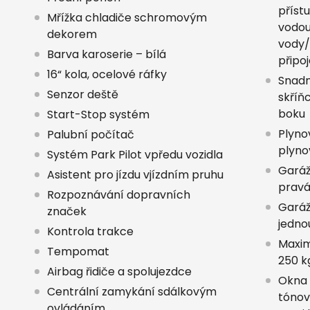
příst
Mřížka chladiče schromovým
vodou
dekorem
vody/
Barva karoserie – bílá
připo
16“ kola, ocelové ráfky
Snadn
Senzor deště
skříňc
boku
Start-Stop systém
Plynov
Palubní počítač
plyno
Systém Park Pilot vpředu vozidla
Garáž
Asistent pro jízdu vjízdním pruhu
prav
Rozpoznávání dopravních
Garáž
značek
jedno
Kontrola trakce
Maxim
Tempomat
250 k
Airbag řidiče a spolujezdce
Okna 
Centrální zamykání sdálkovým
tónov
ovládáním