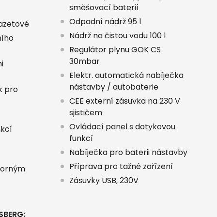
směšovací baterií
Odpadní nádrž 95 l
azetové
Nádrž na čistou vodu 100 l
ního
Regulátor plynu GOK CS
30mbar
i
Elektr. automatická nabíječka
nástavby / autobaterie
k pro
CEE externí zásuvka na 230 V
sjističem
Ovládací panel s dotykovou
nkcí
funkcí
Nabíječka pro baterii nástavby
Příprava pro tažné zařízení
norným
Zásuvky USB, 230V
SBERG: