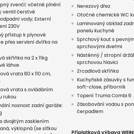
upný zvenčí: včetně plnění
Nerezový dřez
; ventil čerstvé
Otočné chemické WC k
odpadní vody; Externí
Laminovaný obklad zad
jení 230V
panelu kuchyně
ý přístup k plynové
Sprchový kout s pevným
e přes servisní dvířka na
sprchovými dveřmi
Nástěnný / stropní držá
á skříňka na 2 x 11kg
sprchovou hlavici
vé láhve
Zrcadlová skříňka
ová vrata 80 x 110 cm,
Kuchyňské zásuvky s fu
á
soft-close, příborník
ová vrata s ovládáním
Topení Truma Combi 6
u rukou
Zásobování vodou s po
ální nosnost zadní garáže:
čerpadlem
g
s dvojitým zasklením
aná, výklopná (se síťkou
Příplatková výbava WEIN