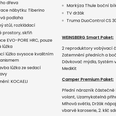
ho dřeva
Markýza Thule boční bíl
ace nábytku: Tiberino
TV držák
ová podlaha
Truma DuoControl CS 
ý stůl, rozkládací
 prostory, skříň
WEINSBERG Smart Paket:
ce EVO-PORE HRC, pouze
 lůžka
2 reproduktory vobývací čá
cí lůžko svysoce kvalitním
Zatemnění předních a bočn
anismem
Dávkovač mýdla, Systém vo
avba lůžka ze sedací
MediKit
avy
Camper Premium Paket:
nění: KOCAELI
Přední nárazník částečně 
volant, Uzamykatelná přih
Mlhová světla, Držák nápo
vbarvě karoserie, 2. klič 